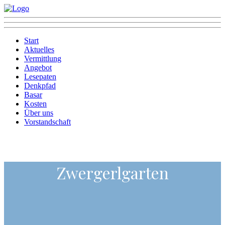
Start
Aktuelles
Vermittlung
Angebot
Lesepaten
Denkpfad
Basar
Kosten
Über uns
Vorstandschaft
Zwergerlgarten