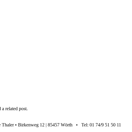
 a related post.
anie Thaler • Birkenweg 12 | 85457 Wörth • Tel: 01 74/9 51 50